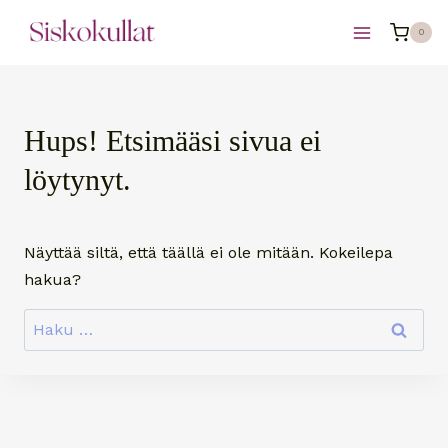
Siirry
0
sisältöön
Hups! Etsimääsi sivua ei
löytynyt.
Näyttää siltä, että täällä ei ole mitään. Kokeilepa
hakua?
Haku: