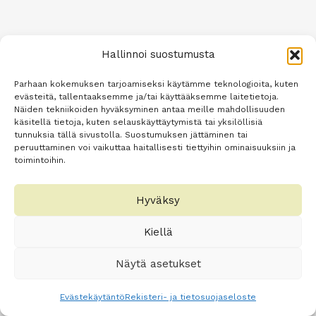
Hallinnoi suostumusta
Parhaan kokemuksen tarjoamiseksi käytämme teknologioita, kuten
evästeitä, tallentaaksemme ja/tai käyttääksemme laitetietoja.
Näiden tekniikoiden hyväksyminen antaa meille mahdollisuuden
käsitellä tietoja, kuten selauskäyttäytymistä tai yksilöllisiä
tunnuksia tällä sivustolla. Suostumuksen jättäminen tai
peruuttaminen voi vaikuttaa haitallisesti tiettyihin ominaisuuksiin ja
toimintoihin.
Hyväksy
Kiellä
Näytä asetukset
Evästekäytäntö
Rekisteri- ja tietosuojaseloste