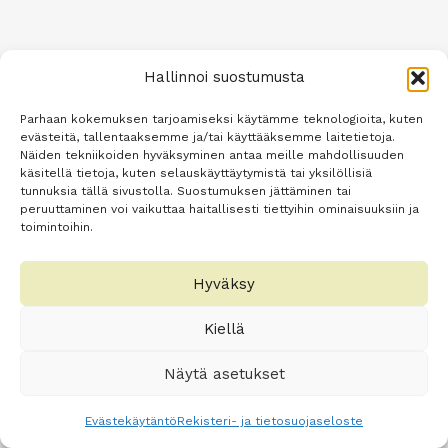
Hallinnoi suostumusta
Parhaan kokemuksen tarjoamiseksi käytämme teknologioita, kuten
evästeitä, tallentaaksemme ja/tai käyttääksemme laitetietoja.
Näiden tekniikoiden hyväksyminen antaa meille mahdollisuuden
käsitellä tietoja, kuten selauskäyttäytymistä tai yksilöllisiä
tunnuksia tällä sivustolla. Suostumuksen jättäminen tai
peruuttaminen voi vaikuttaa haitallisesti tiettyihin ominaisuuksiin ja
toimintoihin.
Hyväksy
Kiellä
Näytä asetukset
Evästekäytäntö
Rekisteri- ja tietosuojaseloste