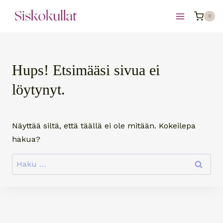
Siirry
0
sisältöön
Hups! Etsimääsi sivua ei
löytynyt.
Näyttää siltä, että täällä ei ole mitään. Kokeilepa
hakua?
Haku: