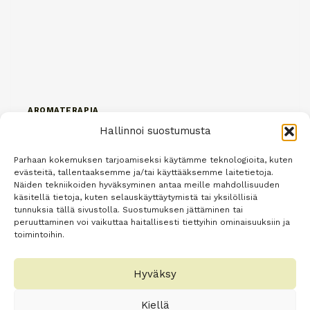
AROMATERAPIA
Hallinnoi suostumusta
Monikäyttöinen laventeliöljy
Parhaan kokemuksen tarjoamiseksi käytämme teknologioita, kuten
Tekijä
Minna Oey
15.1.2023
evästeitä, tallentaaksemme ja/tai käyttääksemme laitetietoja.
Näiden tekniikoiden hyväksyminen antaa meille mahdollisuuden
Monikäyttöinen laventeliöljy ihastuttaa ja
käsitellä tietoja, kuten selauskäyttäytymistä tai yksilöllisiä
tunnuksia tällä sivustolla. Suostumuksen jättäminen tai
vihastuttaa Laventeliöljyn voisi sanoa olevan
peruuttaminen voi vaikuttaa haitallisesti tiettyihin ominaisuuksiin ja
yksi aromaterapian perusöljyistä, jonka
toimintoihin.
huumaava tuoksu joko vetää puoleensa
edustaen puhtautta, rauhaa ja korkeampaa
Hyväksy
totuutta, tai yksinkertaisesti etoo, tuoden
Kiellä
mieleen eltaantuneet öljyt tai tunkkaiset ja…