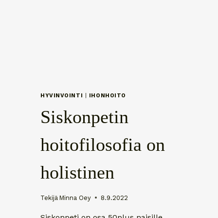
HYVINVOINTI
|
IHONHOITO
Siskonpetin
hoitofilosofia on
holistinen
Tekijä
Minna Oey
8.9.2022
Siskonpeti on osa 50plus naisille