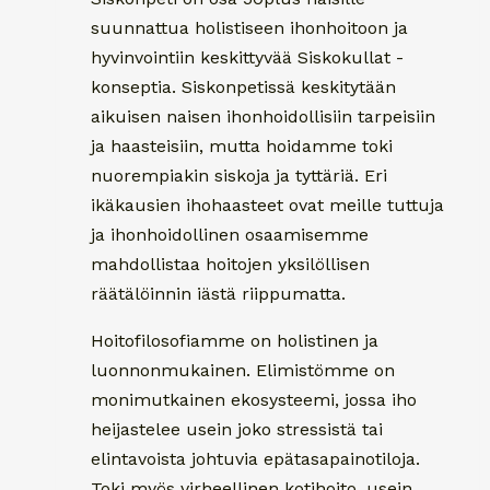
suunnattua holistiseen ihonhoitoon ja
hyvinvointiin keskittyvää Siskokullat -
konseptia. Siskonpetissä keskitytään
aikuisen naisen ihonhoidollisiin tarpeisiin
ja haasteisiin, mutta hoidamme toki
nuorempiakin siskoja ja tyttäriä. Eri
ikäkausien ihohaasteet ovat meille tuttuja
ja ihonhoidollinen osaamisemme
mahdollistaa hoitojen yksilöllisen
räätälöinnin iästä riippumatta.
Hoitofilosofiamme on holistinen ja
luonnonmukainen. Elimistömme on
monimutkainen ekosysteemi, jossa iho
heijastelee usein joko stressistä tai
elintavoista johtuvia epätasapainotiloja.
Toki myös virheellinen kotihoito, usein